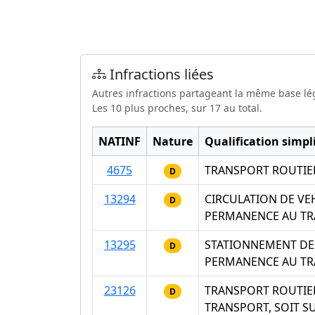
Infractions liées
Autres infractions partageant la même base lé
Les 10 plus proches, sur 17 au total.
NATINF
Nature
Qualification simpli
4675
TRANSPORT ROUTIE
D
13294
CIRCULATION DE VE
D
PERMANENCE AU TR
13295
STATIONNEMENT DE 
D
PERMANENCE AU TR
23126
TRANSPORT ROUTIER
D
TRANSPORT, SOIT S