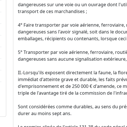
dangereuses sur une voie ou un ouvrage dont l'uti
transport de ces marchandises ;
4° Faire transporter par voie aérienne, ferroviaire
dangereuses sans l'avoir signalé, soit dans le docu
emballages, récipients ou contenants, lorsque ceci 
5° Transporter par voie aérienne, ferroviaire, rout
dangereuses sans aucune signalisation extérieure, l
II.-Lorsqu'ils exposent directement la faune, la flor
immédiat d'atteinte grave et durable, les faits prév
d'emprisonnement et de 250 000 € d'amende, ce m
triple de l'avantage tiré de la commission de l'infra
Sont considérées comme durables, au sens du présen
durer au moins sept ans.
Le premier alinéa de l'article 131-38 du code pén