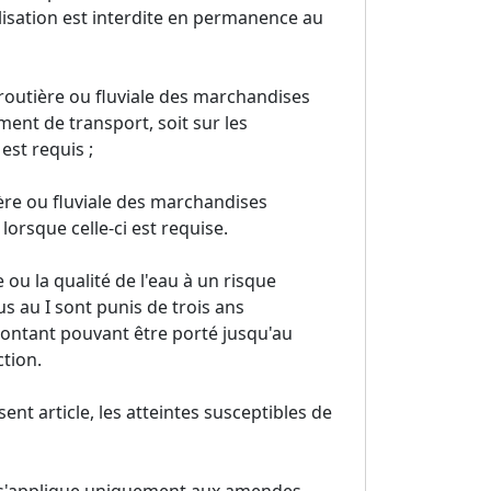
lisation est interdite en permanence au
, routière ou fluviale des marchandises
ment de transport, soit sur les
est requis ;
ière ou fluviale des marchandises
orsque celle-ci est requise.
e ou la qualité de l'eau à un risque
us au I sont punis de trois ans
ontant pouvant être porté jusqu'au
ction.
t article, les atteintes susceptibles de
al s'applique uniquement aux amendes