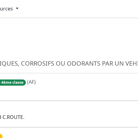
ources
IQUES, CORROSIFS OU ODORANTS PAR UN VEH
(AF)
 4ème classe
3 C.ROUTE.