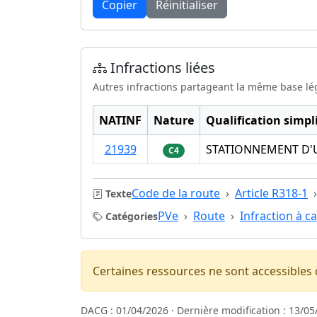
Copier
Réinitialiser
Infractions liées
Autres infractions partageant la même base lé
NATINF
Nature
Qualification simpli
21939
STATIONNEMENT D'U
C4
Code de la route
Article R318-1
Texte
PVe
Route
Infraction à c
Catégories
Certaines ressources ne sont accessibles
DACG : 01/04/2026 · Dernière modification : 13/05