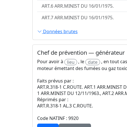
ART.6 ARR.MINIST DU 16/01/1975.
ART.7 ARR.MINIST DU 16/01/1975.
Données brutes
Chef de prévention — générateur
Pour avoir à
, le
, en tout ca
lieu
date
moteur émettant des fumées ou gaz toxiq
Faits prévus par :
ART.R.318-1 C.ROUTE. ART.1 ARR.MINIST DU
1 ARR.MINIST DU 12/11/1963., ART.2 ARR.
Réprimés par :
ART.R.318-1 AL.3 C.ROUTE.
Code NATINF : 9920