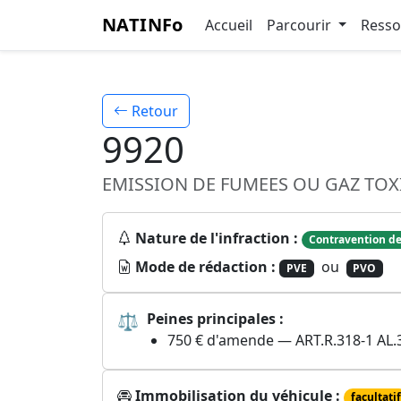
NATINFo
Accueil
Parcourir
Ress
Retour
9920
EMISSION DE FUMEES OU GAZ TOX
Nature de l'infraction :
Contravention de
Mode de rédaction :
ou
PVE
PVO
⚖
Peines principales :
750 € d'amende — ART.R.318-1 AL.
Immobilisation du véhicule :
facultatif