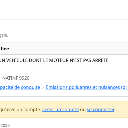
gale.
fiée
N VEHICULE DONT LE MOTEUR N'EST PAS ARRETE
NATINF 9920
apacité de conduite
Emissions polluantes et nuisances (br
 qu'avec un compte.
Créer un compte
ou
se connecter
.
/2026