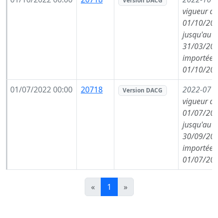
Version DACG
vigueur de
01/10/202
jusqu'au
31/03/202
importée l
01/10/202
01/07/2022 00:00
20718
2022-07
(
Version DACG
vigueur de
01/07/202
jusqu'au
30/09/202
importée l
01/07/202
«
1
»