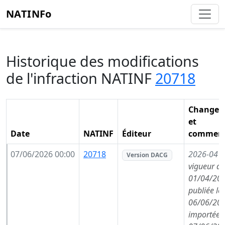
NATINFo
Historique des modifications
de l'infraction NATINF
20718
Changem
et
Date
NATINF
Éditeur
comment
07/06/2026 00:00
20718
2026-04
(
Version DACG
vigueur de
01/04/202
publiée le
06/06/202
importée l