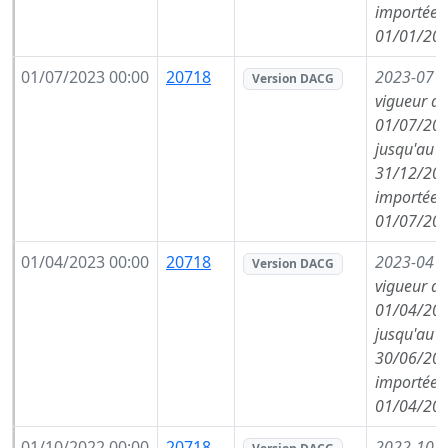
importée l
01/01/202
01/07/2023 00:00
20718
2023-07
(
Version DACG
vigueur de
01/07/202
jusqu'au
31/12/202
importée l
01/07/202
01/04/2023 00:00
20718
2023-04
(
Version DACG
vigueur de
01/04/202
jusqu'au
30/06/202
importée l
01/04/202
01/10/2022 00:00
20718
2022-10
(