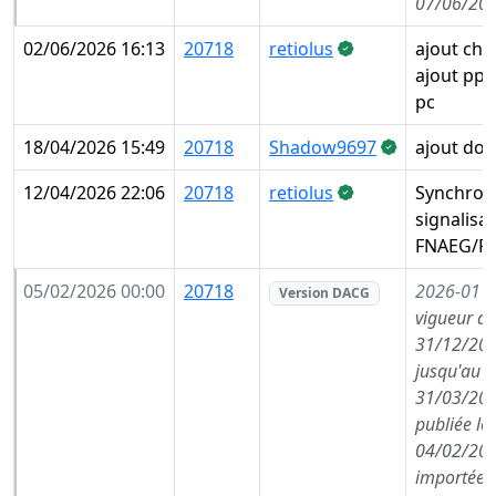
07/06/202
02/06/2026 16:13
20718
retiolus
ajout che
ajout pp 
pc
18/04/2026 15:49
20718
Shadow9697
ajout do
12/04/2026 22:06
20718
retiolus
Synchron
signalisa
FNAEG/FA
05/02/2026 00:00
20718
2026-01
(
Version DACG
vigueur de
31/12/202
jusqu'au
31/03/202
publiée le
04/02/202
importée l