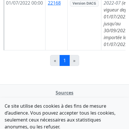
01/07/2022 00:00
22168
2022-07
(en
Version DACG
vigueur depu
01/07/2022,
jusqu'au
30/09/2022,
importée le
01/07/2022
«
1
»
Sources
NATINFo
Ce site utilise des cookies à des fins de mesure
data.gouv.fr
d’audience. Vous pouvez accepter tous les cookies,
Legifrance - API
seulement ceux nécessaires aux statistiques
Comment avez-vous découvert NATINFo ?
Contact
anonymes, ou les refuser.
Une courte réponse suffit (500 caractères max).