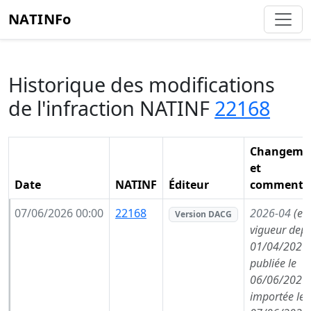
NATINFo
Historique des modifications
de l'infraction NATINF
22168
Changeme
et
Date
NATINF
Éditeur
commentai
07/06/2026 00:00
22168
2026-04
(en
Version DACG
vigueur depu
01/04/2026,
publiée le
06/06/2026,
importée le