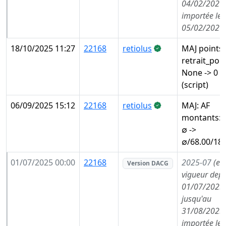
04/02/2026,
importée le
05/02/2026
18/10/2025 11:27
22168
retiolus
MAJ points:
retrait_poin
None -> 0
(script)
06/09/2025 15:12
22168
retiolus
MAJ: AF
montants: 
∅ ->
∅/68.00/180
01/07/2025 00:00
22168
2025-07
(en
Version DACG
vigueur depu
01/07/2025,
jusqu'au
31/08/2025,
importée le