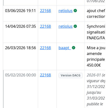
07/06/2026
03/06/2026 19:11
22168
retiolus
ajout chef 
correction 
14/04/2026 07:35
22168
retiolus
Synchronis
signalisati
FNAEG/FAE
26/03/2026 18:56
22168
baapt_
Mise a jour
amende
principale :
450.00€
05/02/2026 00:00
22168
2026-01
(en
Version DACG
vigueur depu
31/12/2025,
jusqu'au
31/03/2026,
publiée le