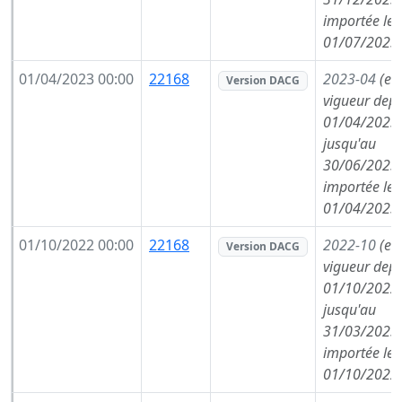
importée le
01/07/2023
01/04/2023 00:00
22168
2023-04
(en
Version DACG
vigueur depu
01/04/2023,
jusqu'au
30/06/2023,
importée le
01/04/2023
01/10/2022 00:00
22168
2022-10
(en
Version DACG
vigueur depu
01/10/2022,
jusqu'au
31/03/2023,
importée le
01/10/2022