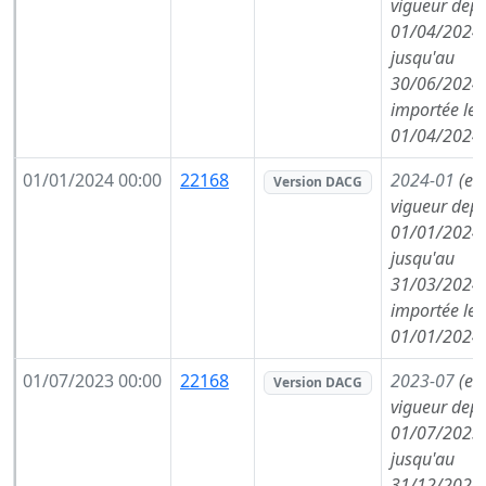
vigueur depu
01/04/2024,
jusqu'au
30/06/2024,
importée le
01/04/2024
01/01/2024 00:00
22168
2024-01
(en
Version DACG
vigueur depu
01/01/2024,
jusqu'au
31/03/2024,
importée le
01/01/2024
01/07/2023 00:00
22168
2023-07
(en
Version DACG
vigueur depu
01/07/2023,
jusqu'au
31/12/2023,