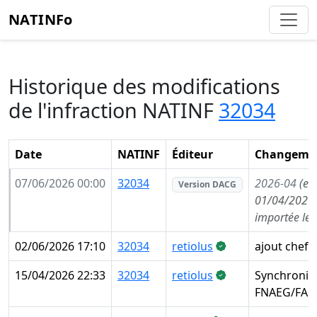
NATINFo
Historique des modifications
de l'infraction NATINF
32034
Date
NATINF
Éditeur
Changemen
07/06/2026 00:00
32034
2026-04
(en
Version DACG
01/04/2026,
importée le
02/06/2026 17:10
32034
retiolus
ajout chef 
15/04/2026 22:33
32034
retiolus
Synchronisa
FNAEG/FAE