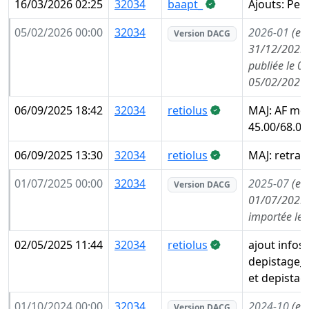
16/03/2026 02:25
32034
baapt_
Ajouts: Pei
05/02/2026 00:00
32034
2026-01
(en
Version DACG
31/12/2025,
publiée le 0
05/02/2026
06/09/2025 18:42
32034
retiolus
MAJ: AF mon
45.00/68.00
06/09/2025 13:30
32034
retiolus
MAJ: retrait
01/07/2025 00:00
32034
2025-07
(en
Version DACG
01/07/2025,
importée le
02/05/2025 11:44
32034
retiolus
ajout infos
depistage_
et depistag
01/10/2024 00:00
32034
2024-10
(en
Version DACG