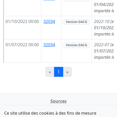
01/04/2023,
importée le
01/10/2022 00:00
32034
2022-10
(en
Version DACG
01/10/2022,
importée le
01/07/2022 00:00
32034
2022-07
(en
Version DACG
01/07/2022,
importée le
«
1
»
Sources
NATINFo
Ce site utilise des cookies à des fins de mesure
data.gouv.fr