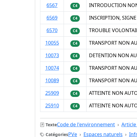
6567
INTRODUCTION NON
C4
6569
INSCRIPTION, SIGN
C4
6570
TROUBLE VOLONTAIR
C4
10055
TRANSPORT NON AU
C4
10073
DETENTION NON AU
C4
10074
TRANSPORT NON AU
C4
10089
TRANSPORT NON AU
C4
25909
ATTEINTE NON AUT
C4
25910
ATTEINTE NON AUTO
C4
Code de l'environnement
Articl
Texte
PVe
Espaces naturels
Inf
Catégories