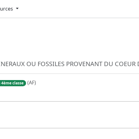
ources
INERAUX OU FOSSILES PROVENANT DU COEUR 
(AF)
 4ème classe