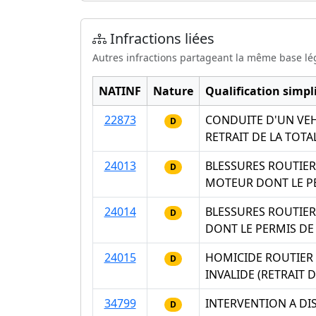
Infractions liées
Autres infractions partageant la même base lé
NATINF
Nature
Qualification simpli
22873
CONDUITE D'UN VEH
D
RETRAIT DE LA TOTA
24013
BLESSURES ROUTIER
D
MOTEUR DONT LE PER
24014
BLESSURES ROUTIER
D
DONT LE PERMIS DE 
24015
HOMICIDE ROUTIER 
D
INVALIDE (RETRAIT 
34799
INTERVENTION A DI
D