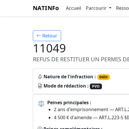
NATINFo
Accueil
Parcourir
Ress
Retour
11049
REFUS DE RESTITUER UN PERMIS D
Nature de l'infraction :
Délit
Mode de rédaction :
PVO
⚖
Peines principales :
2 ans d'emprisonnement — ART.L.22
4 500 € d'amende — ART.L.223-5 §II