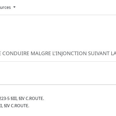
ources
E CONDUIRE MALGRE L'INJONCTION SUIVANT LA
3-5 §III, §IV C.ROUTE.
I, §IV C.ROUTE.