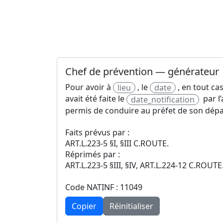
Chef de prévention — générateur
Pour avoir à
, le
, en tout ca
lieu
date
avait été faite le
par l’
date_notification
permis de conduire au préfet de son dépa
Faits prévus par :
ART.L.223-5 §I, §III C.ROUTE.
Réprimés par :
ART.L.223-5 §III, §IV, ART.L.224-12 C.ROUTE
Code NATINF : 11049
Copier
Réinitialiser