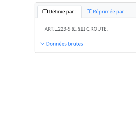
Définie par :
Réprimée par :
ART.L.223-5 §I, §III C.ROUTE.
Données brutes