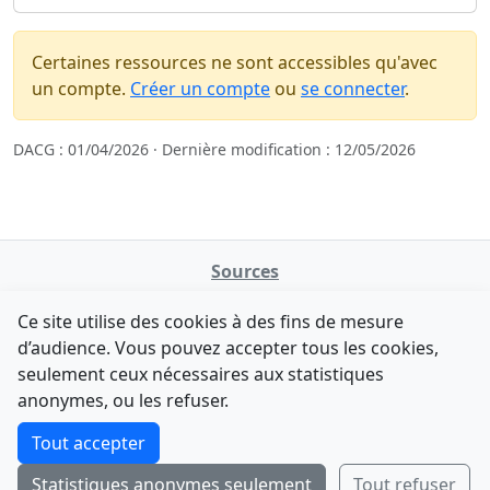
Certaines ressources ne sont accessibles qu'avec
un compte.
Créer un compte
ou
se connecter
.
DACG : 01/04/2026 · Dernière modification : 12/05/2026
Sources
NATINFo
Ce site utilise des cookies à des fins de mesure
data.gouv.fr
d’audience. Vous pouvez accepter tous les cookies,
Legifrance - API
seulement ceux nécessaires aux statistiques
Comment avez-vous découvert NATINFo ?
Contact
anonymes, ou les refuser.
Une courte réponse suffit (500 caractères max).
F-Droid
·
App Store
·
Google Play
·
Linux
Tout accepter
Tchap
Statistiques anonymes seulement
Tout refuser
Envoyer
Ignorer
© 2026
retiolus
— NATINFo