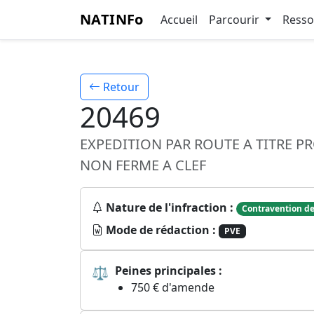
NATINFo
Accueil
Parcourir
Ress
Retour
20469
EXPEDITION PAR ROUTE A TITRE P
NON FERME A CLEF
Nature de l'infraction :
Contravention de
Mode de rédaction :
PVE
⚖
Peines principales :
750 € d'amende