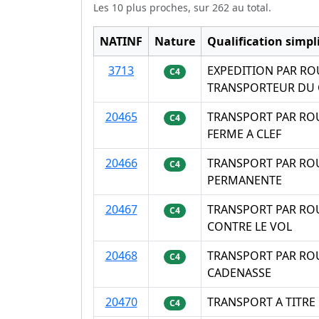
Les 10 plus proches, sur 262 au total.
NATINF
Nature
Qualification simpli
3713
EXPEDITION PAR RO
C4
TRANSPORTEUR DU 
20465
TRANSPORT PAR ROU
C4
FERME A CLEF
20466
TRANSPORT PAR ROU
C4
PERMANENTE
20467
TRANSPORT PAR ROU
C4
CONTRE LE VOL
20468
TRANSPORT PAR ROU
C4
CADENASSE
20470
TRANSPORT A TITRE
C4