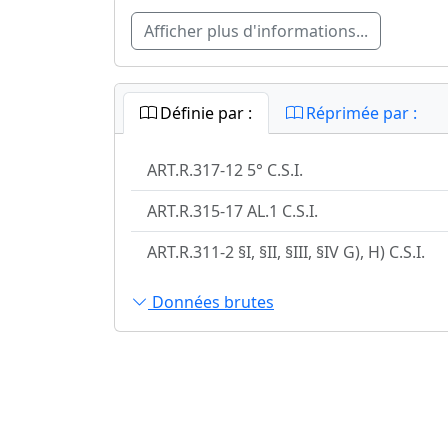
Afficher plus d'informations...
Définie par :
Réprimée par :
ART.R.317-12 5° C.S.I.
ART.R.315-17 AL.1 C.S.I.
ART.R.311-2 §I, §II, §III, §IV G), H) C.S.I.
Données brutes