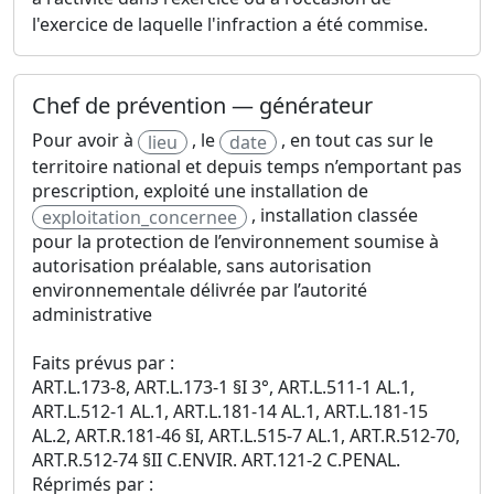
l'exercice de laquelle l'infraction a été commise.
Chef de prévention — générateur
Pour avoir à
, le
, en tout cas sur le
lieu
date
territoire national et depuis temps n’emportant pas
prescription, exploité une installation de
, installation classée
exploitation_concernee
pour la protection de l’environnement soumise à
autorisation préalable, sans autorisation
environnementale délivrée par l’autorité
administrative
Faits prévus par :
ART.L.173-8, ART.L.173-1 §I 3°, ART.L.511-1 AL.1,
ART.L.512-1 AL.1, ART.L.181-14 AL.1, ART.L.181-15
AL.2, ART.R.181-46 §I, ART.L.515-7 AL.1, ART.R.512-70,
ART.R.512-74 §II C.ENVIR. ART.121-2 C.PENAL.
Réprimés par :