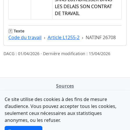
LES DELAIS SON CONTRAT
DE TRAVAIL
Texte
Code du travail
Article L1255-2
NATINF 26708
DACG : 01/04/2026 · Dernière modification : 15/04/2026
Sources
NATINFo
Ce site utilise des cookies à des fins de mesure
data.gouv.fr
d’audience. Vous pouvez accepter tous les cookies,
Legifrance - API
seulement ceux nécessaires aux statistiques
Comment avez-vous découvert NATINFo ?
Contact
anonymes, ou les refuser.
Une courte réponse suffit (500 caractères max).
F-Droid
·
App Store
·
Google Play
·
Linux