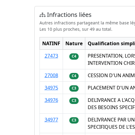
Infractions liées
Autres infractions partageant la même base lé
Les 10 plus proches, sur 49 au total.
NATINF
Nature
Qualification simpli
27473
PRESENTATION, LOR
C4
INTERVENTION CHIR
27008
CESSION D'UN ANIM
C4
34975
PLACEMENT D'UN AN
C3
34976
DELIVRANCE A L'AC
C3
DES BESOINS SPECI
34977
DELIVRANCE PAR UN
C3
SPECIFIQUES DE L'