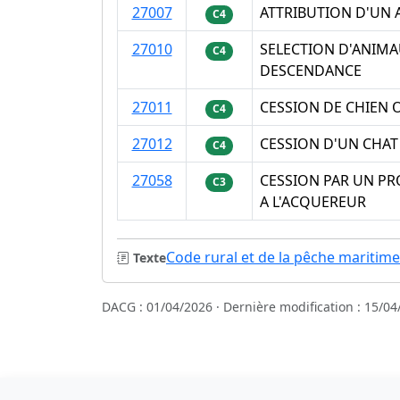
27007
ATTRIBUTION D'UN A
C4
27010
SELECTION D'ANIMA
C4
DESCENDANCE
27011
CESSION DE CHIEN 
C4
27012
CESSION D'UN CHAT
C4
27058
CESSION PAR UN P
C3
A L'ACQUEREUR
Code rural et de la pêche maritime
Texte
DACG : 01/04/2026 · Dernière modification : 15/04