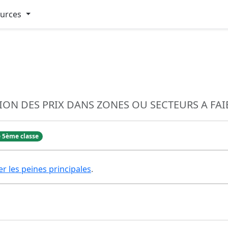
ources
ION DES PRIX DANS ZONES OU SECTEURS A FA
 5ème classe
er les peines principales
.