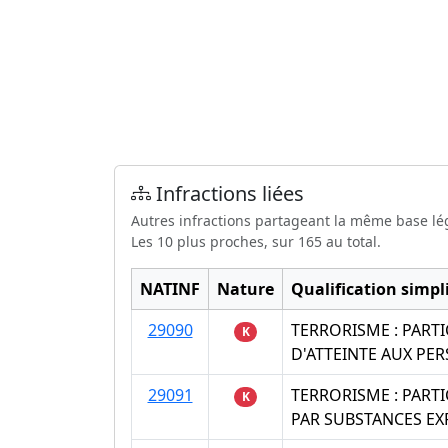
Infractions liées
Autres infractions partageant la même base lé
Les 10 plus proches, sur 165 au total.
NATINF
Nature
Qualification simpli
29090
TERRORISME : PART
K
D'ATTEINTE AUX PE
29091
TERRORISME : PART
K
PAR SUBSTANCES EX