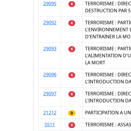
29095
TERRORISME : DIRE
K
DESTRUCTION PAR S
29092
TERRORISME : PART
K
L'ENVIRONNEMENT D
D'ENTRAINER LA MO
29093
TERRORISME : PART
K
L'ALIMENTATION D'
LA MORT
29096
TERRORISME : DIRE
K
L'INTRODUCTION D
29097
TERRORISME : DIRE
K
L'INTRODUCTION DA
21212
PARTICIPATION A U
D
5511
TERRORISME : ASSA
K