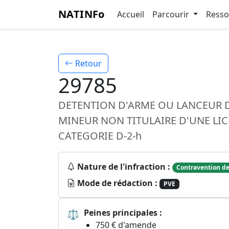
NATINFo
Accueil
Parcourir
Ress
Retour
29785
DETENTION D'ARME OU LANCEUR D
MINEUR NON TITULAIRE D'UNE LIC
CATEGORIE D-2-h
Nature de l'infraction :
Contravention de
Mode de rédaction :
PVE
⚖
Peines principales :
750 € d'amende