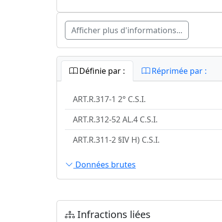
Afficher plus d'informations...
Définie par :
Réprimée par :
ART.R.317-1 2° C.S.I.
ART.R.312-52 AL.4 C.S.I.
ART.R.311-2 §IV H) C.S.I.
Données brutes
Infractions liées