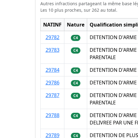
Autres infractions partageant la même base lé
Les 10 plus proches, sur 262 au total.
NATINF
Nature
Qualification simpli
29782
DETENTION D'ARME 
C4
29783
DETENTION D'ARME 
C4
PARENTALE
29784
DETENTION D'ARME 
C4
29786
DETENTION D'ARME 
C4
29787
DETENTION D'ARME 
C4
PARENTALE
29788
DETENTION D'ARME 
C4
DELIVREE PAR UNE 
29789
DETENTION DE PLUS
C4