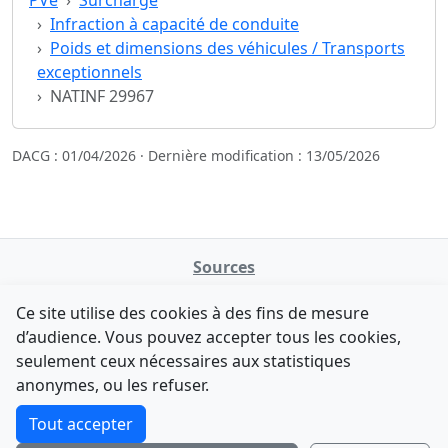
Infraction à capacité de conduite
Poids et dimensions des véhicules / Transports
exceptionnels
NATINF 29967
DACG : 01/04/2026 · Dernière modification : 13/05/2026
Sources
NATINFo
Ce site utilise des cookies à des fins de mesure
data.gouv.fr
d’audience. Vous pouvez accepter tous les cookies,
Legifrance - API
seulement ceux nécessaires aux statistiques
Comment avez-vous découvert NATINFo ?
Contact
anonymes, ou les refuser.
Une courte réponse suffit (500 caractères max).
F-Droid
·
App Store
·
Google Play
·
Linux
Tout accepter
Tchap