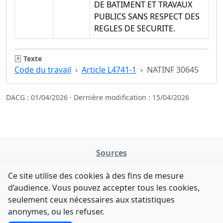
DE BATIMENT ET TRAVAUX
PUBLICS SANS RESPECT DES
REGLES DE SECURITE.
Texte
Code du travail
Article L4741-1
NATINF 30645
DACG : 01/04/2026 · Dernière modification : 15/04/2026
Sources
NATINFo
Ce site utilise des cookies à des fins de mesure
data.gouv.fr
d’audience. Vous pouvez accepter tous les cookies,
Legifrance - API
seulement ceux nécessaires aux statistiques
Comment avez-vous découvert NATINFo ?
Contact
anonymes, ou les refuser.
Une courte réponse suffit (500 caractères max).