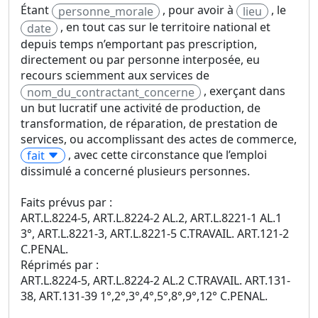
Étant
, pour avoir à
, le
personne_morale
lieu
, en tout cas sur le territoire national et
date
depuis temps n’emportant pas prescription,
directement ou par personne interposée, eu
recours sciemment aux services de
, exerçant dans
nom_du_contractant_concerne
un but lucratif une activité de production, de
transformation, de réparation, de prestation de
services, ou accomplissant des actes de commerce,
, avec cette circonstance que l’emploi
fait
dissimulé a concerné plusieurs personnes.
Faits prévus par :
ART.L.8224-5, ART.L.8224-2 AL.2, ART.L.8221-1 AL.1
3°, ART.L.8221-3, ART.L.8221-5 C.TRAVAIL. ART.121-2
C.PENAL.
Réprimés par :
ART.L.8224-5, ART.L.8224-2 AL.2 C.TRAVAIL. ART.131-
38, ART.131-39 1°,2°,3°,4°,5°,8°,9°,12° C.PENAL.