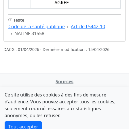
AGREE
Texte
Code de la santé publique
Article L5442-10
NATINF 31558
DACG : 01/04/2026 · Dernière modification : 15/04/2026
Sources
NATINFo
Ce site utilise des cookies à des fins de mesure
data.gouv.fr
d’audience. Vous pouvez accepter tous les cookies,
Legifrance - API
seulement ceux nécessaires aux statistiques
Comment avez-vous découvert NATINFo ?
Contact
anonymes, ou les refuser.
Une courte réponse suffit (500 caractères max).
F-Droid
·
App Store
·
Google Play
·
Linux
Tout accepter