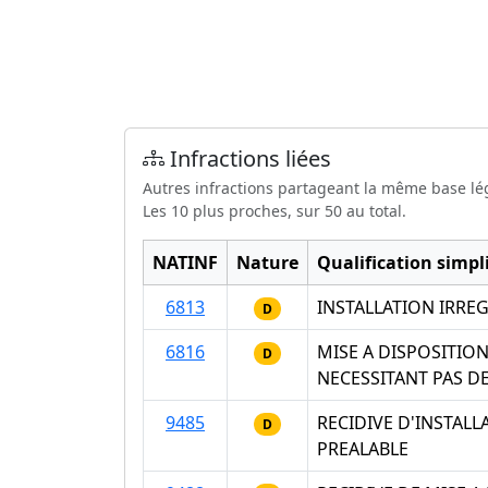
Infractions liées
Autres infractions partageant la même base lé
Les 10 plus proches, sur 50 au total.
NATINF
Nature
Qualification simpli
6813
INSTALLATION IRRE
D
6816
MISE A DISPOSITIO
D
NECESSITANT PAS D
9485
RECIDIVE D'INSTAL
D
PREALABLE