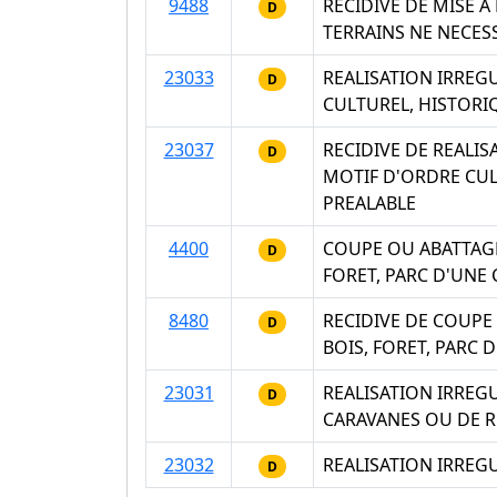
9488
RECIDIVE DE MISE 
D
TERRAINS NE NECES
23033
REALISATION IRREG
D
CULTUREL, HISTORI
23037
RECIDIVE DE REALI
D
MOTIF D'ORDRE CUL
PREALABLE
4400
COUPE OU ABATTAGE
D
FORET, PARC D'UNE
8480
RECIDIVE DE COUPE
D
BOIS, FORET, PARC
23031
REALISATION IRREG
D
CARAVANES OU DE R
23032
REALISATION IRREG
D