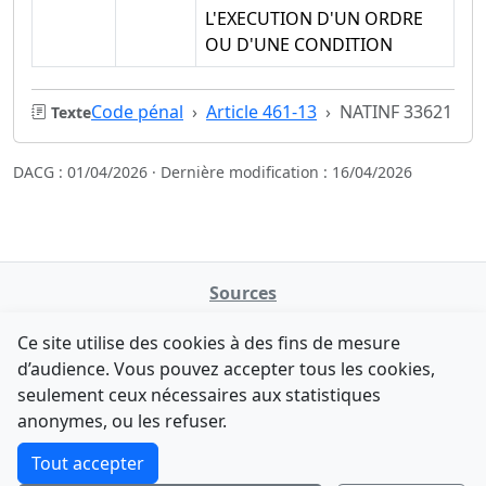
L'EXECUTION D'UN ORDRE
OU D'UNE CONDITION
Code pénal
Article 461-13
NATINF 33621
Texte
DACG : 01/04/2026 · Dernière modification : 16/04/2026
Sources
NATINFo
Ce site utilise des cookies à des fins de mesure
data.gouv.fr
d’audience. Vous pouvez accepter tous les cookies,
Legifrance - API
seulement ceux nécessaires aux statistiques
Comment avez-vous découvert NATINFo ?
Contact
anonymes, ou les refuser.
Une courte réponse suffit (500 caractères max).
F-Droid
·
App Store
·
Google Play
·
Linux
Tout accepter
Tchap