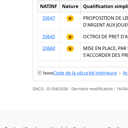
NATINF
Nature
Qualification simpli
33647
PROPOSITION DE LI
D
D'ARGENT AUX JOU
33645
OCTROI DE PRET D'
D
33660
MISE EN PLACE, PA
D
S'ACCORDER DES PR
Code de la sécurité intérieure
Ar
Texte
DACG : 01/04/2026 · Dernière modification : 16/04
Sources