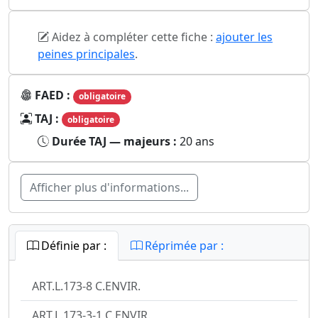
Aidez à compléter cette fiche :
ajouter les
peines principales
.
FAED :
obligatoire
TAJ :
obligatoire
Durée TAJ — majeurs :
20 ans
Afficher plus d'informations...
Définie par :
Réprimée par :
ART.L.173-8 C.ENVIR.
ART.L.173-3-1 C.ENVIR.