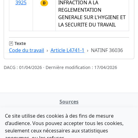
3925
INFRACTION A LA
D
REGLEMENTATION
GENERALE SUR L'HYGIENE ET
LA SECURITE DU TRAVAIL
Texte
Code du travail
Article L4741-1
NATINF 36036
DACG : 01/04/2026 · Dernière modification : 17/04/2026
Sources
NATINFo
Ce site utilise des cookies à des fins de mesure
data.gouv.fr
d’audience. Vous pouvez accepter tous les cookies,
Legifrance - API
seulement ceux nécessaires aux statistiques
Comment avez-vous découvert NATINFo ?
Contact