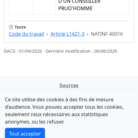
D'UN CONSEILLER
PRUD'HOMME
Texte
Code du travail
Article L1421-3
NATINF 40016
DACG : 01/04/2026 · Dernière modification : 06/06/2026
Sources
NATINFo
Ce site utilise des cookies à des fins de mesure
data.gouv.fr
d’audience. Vous pouvez accepter tous les cookies,
Legifrance - API
seulement ceux nécessaires aux statistiques
Comment avez-vous découvert NATINFo ?
Contact
anonymes, ou les refuser.
Une courte réponse suffit (500 caractères max).
F-Droid
·
App Store
·
Google Play
·
Linux
Tout accepter