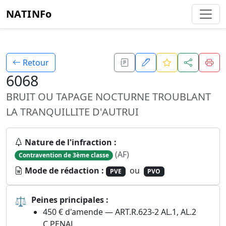
NATINFo
Retour
6068
BRUIT OU TAPAGE NOCTURNE TROUBLANT
LA TRANQUILLITE D'AUTRUI
Nature de l'infraction :
(AF)
Contravention de 3ème classe
Mode de rédaction :
ou
PVE
PVO
⚖
Peines principales :
450 € d'amende — ART.R.623-2 AL.1, AL.2
C.PENAL.