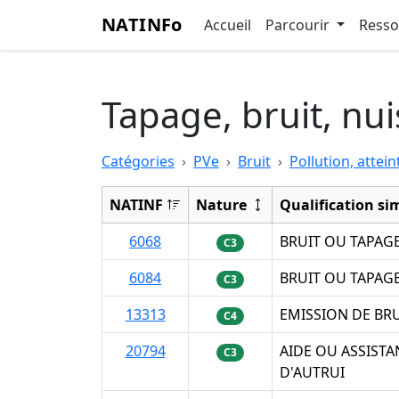
NATINFo
Accueil
Parcourir
Ress
Tapage, bruit, nu
Catégories
PVe
Bruit
Pollution, attein
NATINF
Nature
Qualification si
6068
BRUIT OU TAPAG
C3
6084
BRUIT OU TAPAGE
C3
13313
EMISSION DE BRU
C4
20794
AIDE OU ASSISTA
C3
D'AUTRUI