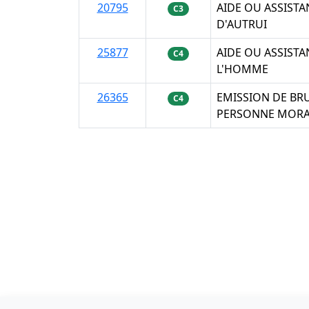
20795
AIDE OU ASSIST
C3
D'AUTRUI
25877
AIDE OU ASSISTA
C4
L'HOMME
26365
EMISSION DE BRU
C4
PERSONNE MORA