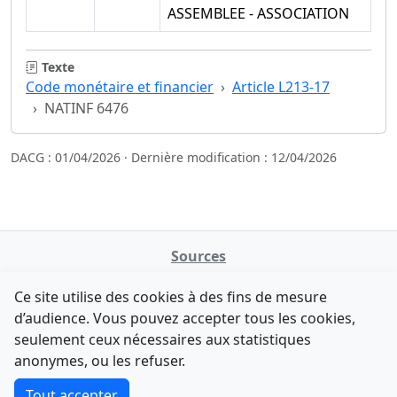
ASSEMBLEE - ASSOCIATION
Texte
Code monétaire et financier
Article L213-17
NATINF 6476
DACG : 01/04/2026 · Dernière modification : 12/04/2026
Sources
NATINFo
Ce site utilise des cookies à des fins de mesure
data.gouv.fr
d’audience. Vous pouvez accepter tous les cookies,
Legifrance - API
seulement ceux nécessaires aux statistiques
Comment avez-vous découvert NATINFo ?
Contact
anonymes, ou les refuser.
Une courte réponse suffit (500 caractères max).
F-Droid
·
App Store
·
Google Play
·
Linux
Tout accepter