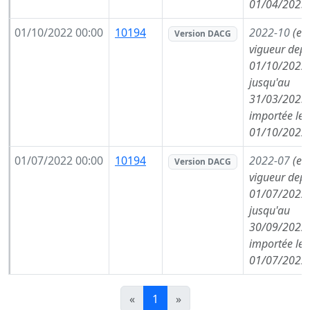
01/04/2023
01/10/2022 00:00
10194
2022-10
(en
Version DACG
vigueur depu
01/10/2022,
jusqu'au
31/03/2023,
importée le
01/10/2022
01/07/2022 00:00
10194
2022-07
(en
Version DACG
vigueur depu
01/07/2022,
jusqu'au
30/09/2022,
importée le
01/07/2022
«
1
»