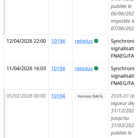
publiée le
06/06/2026,
importée le
07/06/2026
12/04/2026 22:00
10194
retiolus
Synchronis
signalisati
FNAEG/FAE
11/04/2026 16:03
10194
retiolus
Synchronis
signalisati
FNAEG/FAE
05/02/2026 00:00
10194
2026-01
(en
Version DACG
vigueur depu
31/12/2025,
jusqu'au
31/03/2026,
publiée le