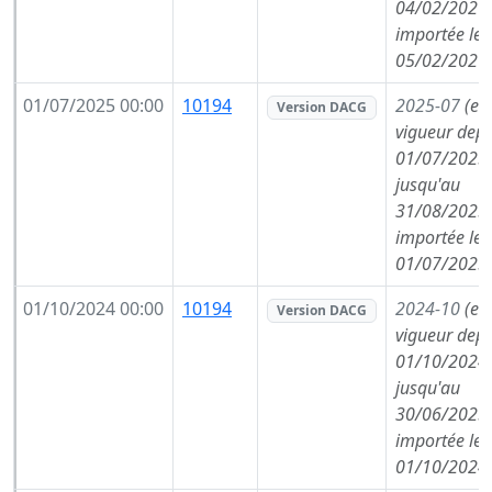
04/02/2026,
importée le
05/02/2026
01/07/2025 00:00
10194
2025-07
(en
Version DACG
vigueur depu
01/07/2025,
jusqu'au
31/08/2025,
importée le
01/07/2025
01/10/2024 00:00
10194
2024-10
(en
Version DACG
vigueur depu
01/10/2024,
jusqu'au
30/06/2025,
importée le
01/10/2024