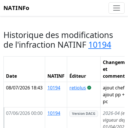
NATINFo
Historique des modifications
de l'infraction NATINF
10194
Changeme
et
Date
NATINF
Éditeur
commentai
08/07/2026 18:43
10194
retiolus
ajout chef 
ajout pp + 
pc
07/06/2026 00:00
10194
2026-04
(en
Version DACG
vigueur depu
01/04/2026,