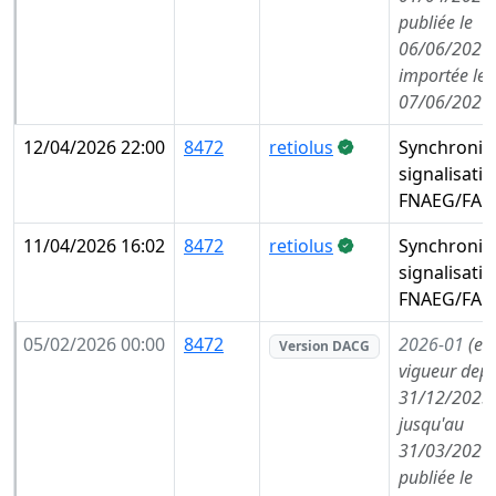
publiée le
06/06/2026,
importée le
07/06/2026
12/04/2026 22:00
8472
retiolus
Synchronis
signalisati
FNAEG/FAE
11/04/2026 16:02
8472
retiolus
Synchronis
signalisati
FNAEG/FAE
05/02/2026 00:00
8472
2026-01
(en
Version DACG
vigueur depu
31/12/2025,
jusqu'au
31/03/2026,
publiée le