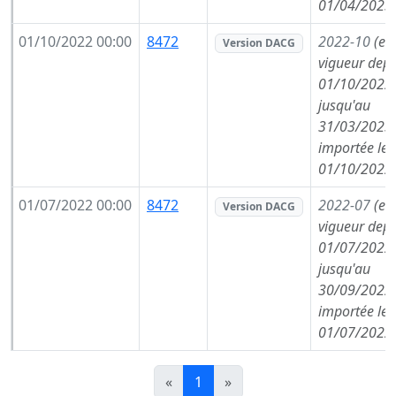
01/04/2023
01/10/2022 00:00
8472
2022-10
(en
Version DACG
vigueur depu
01/10/2022,
jusqu'au
31/03/2023,
importée le
01/10/2022
01/07/2022 00:00
8472
2022-07
(en
Version DACG
vigueur depu
01/07/2022,
jusqu'au
30/09/2022,
importée le
01/07/2022
«
1
»