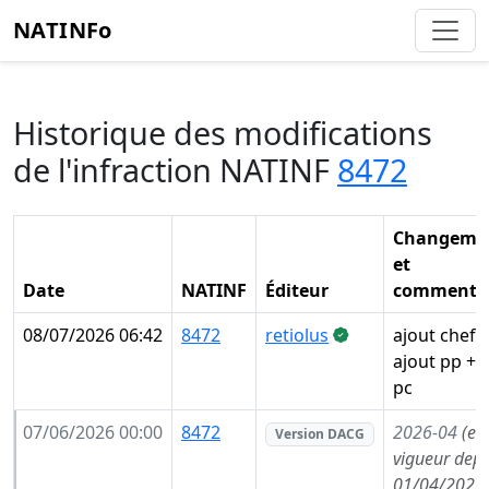
NATINFo
Historique des modifications
de l'infraction NATINF
8472
Changeme
et
Date
NATINF
Éditeur
commentai
08/07/2026 06:42
8472
retiolus
ajout chef 
ajout pp + 
pc
07/06/2026 00:00
8472
2026-04
(en
Version DACG
vigueur depu
01/04/2026,