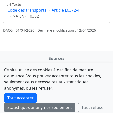
Texte
Code des transports
Article L6372-4
NATINF 10382
DACG : 01/04/2026 · Dernière modification : 12/04/2026
Sources
NATINFo
Ce site utilise des cookies à des fins de mesure
data.gouv.fr
d’audience. Vous pouvez accepter tous les cookies,
Legifrance - API
seulement ceux nécessaires aux statistiques
Comment avez-vous découvert NATINFo ?
Contact
anonymes, ou les refuser.
Une courte réponse suffit (500 caractères max).
F-Droid
·
App Store
·
Google Play
·
Linux
Tout accepter
Tchap
Statistiques anonymes seulement
Tout refuser
Envoyer
Ignorer
© 2026
retiolus
— NATINFo