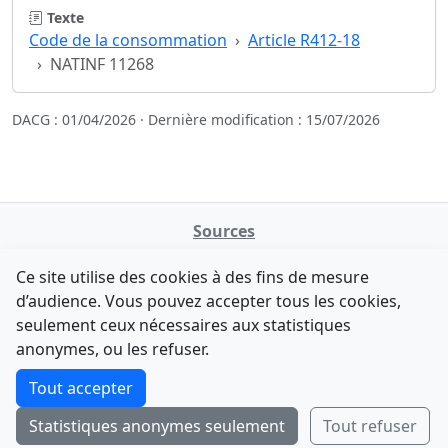
Texte
Code de la consommation
Article R412-18
NATINF 11268
DACG : 01/04/2026 · Dernière modification : 15/07/2026
Sources
NATINFo
Ce site utilise des cookies à des fins de mesure
data.gouv.fr
d’audience. Vous pouvez accepter tous les cookies,
Legifrance - API
seulement ceux nécessaires aux statistiques
Comment avez-vous découvert NATINFo ?
Contact
anonymes, ou les refuser.
Une courte réponse suffit (500 caractères max).
F-Droid
·
App Store
·
Google Play
·
Linux
Tout accepter
Tchap
Statistiques anonymes seulement
Tout refuser
Envoyer
Ignorer
© 2026
retiolus
— NATINFo