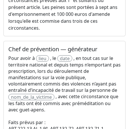
circonstances prévues aux 1° et suivants du
présent article. Les peines sont portées à sept ans
d'emprisonnement et 100 000 euros d'amende
lorsqu'elle est commise dans trois de ces
circonstances.
Chef de prévention — générateur
Pour avoir à
, le
, en tout cas sur le
lieu
date
territoire national et depuis temps n’emportant pas
prescription, lors du déroulement de
manifestations sur la voie publique,
volontairement commis des violences n’ayant pas
entraîné d’incapacité de travail sur la personne de
, avec cette circonstance que
nom_de_la_victime
les faits ont été commis avec préméditation ou
avec guet-apens.
Faits prévus par :
ART.222-13 AL.1 9°, ART.132-72, ART.132-71-1