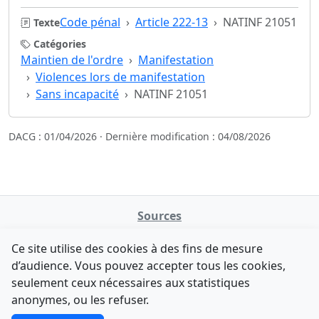
Code pénal
Article 222-13
NATINF 21051
Texte
Catégories
Maintien de l'ordre
Manifestation
Violences lors de manifestation
Sans incapacité
NATINF 21051
DACG : 01/04/2026 · Dernière modification : 04/08/2026
Sources
NATINFo
Ce site utilise des cookies à des fins de mesure
data.gouv.fr
d’audience. Vous pouvez accepter tous les cookies,
Legifrance - API
seulement ceux nécessaires aux statistiques
Comment avez-vous découvert NATINFo ?
Contact
anonymes, ou les refuser.
Une courte réponse suffit (500 caractères max).
F-Droid
·
App Store
·
Google Play
·
Linux