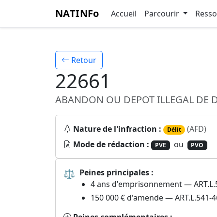
NATINFo
Accueil
Parcourir
Ress
Retour
22661
ABANDON OU DEPOT ILLEGAL DE 
Nature de l'infraction :
(AFD)
Délit
Mode de rédaction :
ou
PVE
PVO
⚖
Peines principales :
4 ans d'emprisonnement — ART.L.541
150 000 € d'amende — ART.L.541-46 §