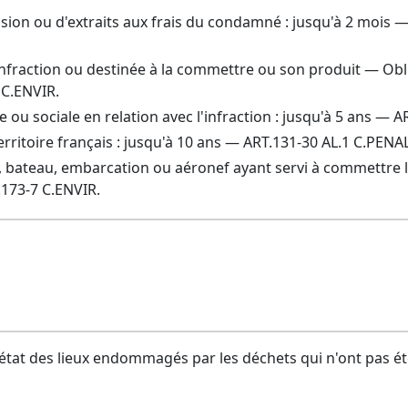
cision ou d'extraits aux frais du condamné : jusqu'à 2 mois
’infraction ou destinée à la commettre ou son produit — Ob
 C.ENVIR.
le ou sociale en relation avec l'infraction : jusqu'à 5 ans — 
erritoire français : jusqu'à 10 ans — ART.131-30 AL.1 C.PENA
, bateau, embarcation ou aéronef ayant servi à commettre l
.173-7 C.ENVIR.
état des lieux endommagés par les déchets qui n'ont pas ét