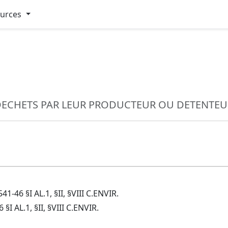
ources
DECHETS PAR LEUR PRODUCTEUR OU DETENTEU
-46 §I AL.1, §II, §VIII C.ENVIR.
I AL.1, §II, §VIII C.ENVIR.