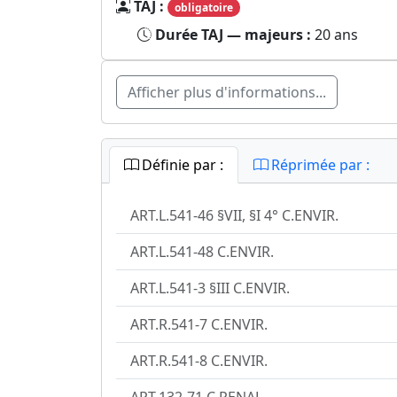
TAJ :
obligatoire
Durée TAJ — majeurs :
20 ans
Afficher plus d'informations...
Définie par :
Réprimée par :
ART.L.541-46 §VII, §I 4° C.ENVIR.
ART.L.541-48 C.ENVIR.
ART.L.541-3 §III C.ENVIR.
ART.R.541-7 C.ENVIR.
ART.R.541-8 C.ENVIR.
ART.132-71 C.PENAL.