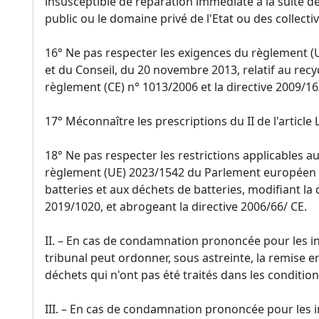
insusceptible de réparation immédiate à la suite d
public ou le domaine privé de l'Etat ou des collectivi
16° Ne pas respecter les exigences du règlement 
et du Conseil, du 20 novembre 2013, relatif au recy
règlement (CE) n° 1013/2006 et la directive 2009/16/
17° Méconnaître les prescriptions du II de l'article 
18° Ne pas respecter les restrictions applicables a
règlement (UE) 2023/1542 du Parlement européen et 
batteries et aux déchets de batteries, modifiant la 
2019/1020, et abrogeant la directive 2006/66/ CE.
II. – En cas de condamnation prononcée pour les infr
tribunal peut ordonner, sous astreinte, la remise 
déchets qui n'ont pas été traités dans les condition
III. – En cas de condamnation prononcée pour les inf