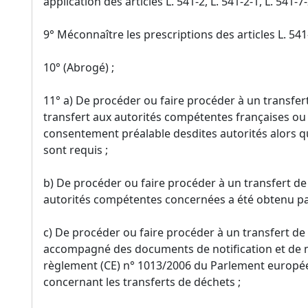
application des articles L. 541-2, L. 541-2-1, L. 541-7-
9° Méconnaître les prescriptions des articles L. 541-
10° (Abrogé) ;
11° a) De procéder ou faire procéder à un transfert
transfert aux autorités compétentes françaises ou
consentement préalable desdites autorités alors q
sont requis ;
b) De procéder ou faire procéder à un transfert d
autorités compétentes concernées a été obtenu pa
c) De procéder ou faire procéder à un transfert de 
accompagné des documents de notification et de m
règlement (CE) n° 1013/2006 du Parlement européen
concernant les transferts de déchets ;