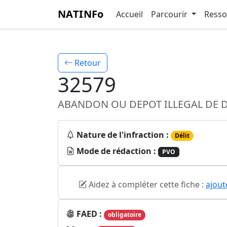
NATINFo
Accueil
Parcourir
Ress
Retour
32579
ABANDON OU DEPOT ILLEGAL DE 
Nature de l'infraction :
Délit
Mode de rédaction :
PVO
Aidez à compléter cette fiche :
ajout
FAED :
obligatoire