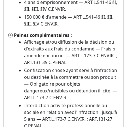
4 ans d'emprisonnement — ART.L.541-46 §I,
§II, §III, §IV C.ENVIR.
150 000 € d'amende — ART.L.541-46 §I, §II,
§III, §IV C.ENVIR.
Peines complémentaires :
Affichage et/ou diffusion de la décision ou
d'extraits aux frais du condamné — Frais ≤
amende encourue. — ART.L.173-7 C.ENVIR. ;
ART.131-35 C.PENAL.
Confiscation chose ayant servi à l’infraction
ou destinée à la commettre ou son produit
— Obligatoire pour objets
dangereux/nuisibles ou détention illicite. —
ART.L.173-7 C.ENVIR.
Interdiction activité professionnelle ou
sociale en relation avec l'infraction : jusqu'à
5 ans — ART.L.173-7 C.ENVIR. ; ART.131-27
C.PENAL.