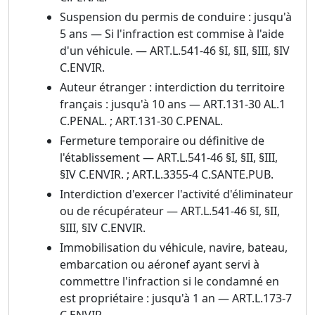
Suspension du permis de conduire : jusqu'à
5 ans — Si l'infraction est commise à l'aide
d'un véhicule. — ART.L.541-46 §I, §II, §III, §IV
C.ENVIR.
Auteur étranger : interdiction du territoire
français : jusqu'à 10 ans — ART.131-30 AL.1
C.PENAL. ; ART.131-30 C.PENAL.
Fermeture temporaire ou définitive de
l'établissement — ART.L.541-46 §I, §II, §III,
§IV C.ENVIR. ; ART.L.3355-4 C.SANTE.PUB.
Interdiction d'exercer l'activité d'éliminateur
ou de récupérateur — ART.L.541-46 §I, §II,
§III, §IV C.ENVIR.
Immobilisation du véhicule, navire, bateau,
embarcation ou aéronef ayant servi à
commettre l'infraction si le condamné en
est propriétaire : jusqu'à 1 an — ART.L.173-7