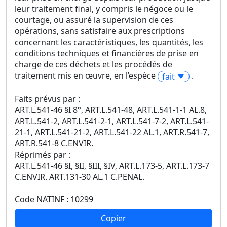
leur traitement final, y compris le négoce ou le
courtage, ou assuré la supervision de ces
opérations, sans satisfaire aux prescriptions
concernant les caractéristiques, les quantités, les
conditions techniques et financières de prise en
charge de ces déchets et les procédés de
traitement mis en œuvre, en l’espèce
.
fait
Faits prévus par :
ART.L.541-46 §I 8°, ART.L.541-48, ART.L.541-1-1 AL.8,
ART.L.541-2, ART.L.541-2-1, ART.L.541-7-2, ART.L.541-
21-1, ART.L.541-21-2, ART.L.541-22 AL.1, ART.R.541-7,
ART.R.541-8 C.ENVIR.
Réprimés par :
ART.L.541-46 §I, §II, §III, §IV, ART.L.173-5, ART.L.173-7
C.ENVIR. ART.131-30 AL.1 C.PENAL.
Code NATINF : 10299
Copier