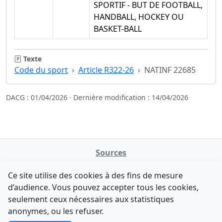
SPORTIF - BUT DE FOOTBALL,
HANDBALL, HOCKEY OU
BASKET-BALL
Texte
Code du sport
Article R322-26
NATINF 22685
DACG : 01/04/2026 · Dernière modification : 14/04/2026
Sources
NATINFo
Ce site utilise des cookies à des fins de mesure
data.gouv.fr
d’audience. Vous pouvez accepter tous les cookies,
Legifrance - API
seulement ceux nécessaires aux statistiques
Comment avez-vous découvert NATINFo ?
Contact
anonymes, ou les refuser.
Une courte réponse suffit (500 caractères max).