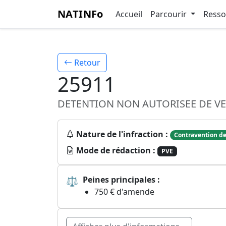
NATINFo
Accueil
Parcourir
Ress
Retour
25911
DETENTION NON AUTORISEE DE V
Nature de l'infraction :
Contravention de
Mode de rédaction :
PVE
⚖
Peines principales :
750 € d'amende