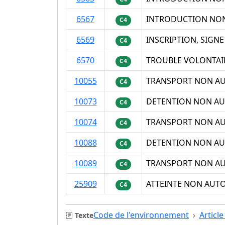
6567
INTRODUCTION NON
C4
6569
INSCRIPTION, SIGN
C4
6570
TROUBLE VOLONTAIR
C4
10055
TRANSPORT NON AU
C4
10073
DETENTION NON AU
C4
10074
TRANSPORT NON AU
C4
10088
DETENTION NON AU
C4
10089
TRANSPORT NON AU
C4
25909
ATTEINTE NON AUT
C4
Code de l'environnement
Articl
Texte