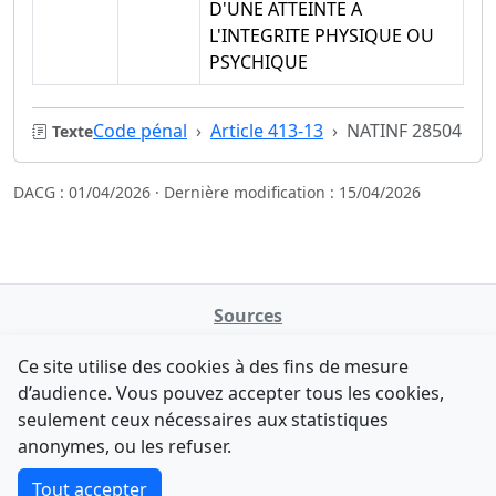
D'UNE ATTEINTE A
L'INTEGRITE PHYSIQUE OU
PSYCHIQUE
Code pénal
Article 413-13
NATINF 28504
Texte
DACG : 01/04/2026 · Dernière modification : 15/04/2026
Sources
NATINFo
Ce site utilise des cookies à des fins de mesure
data.gouv.fr
d’audience. Vous pouvez accepter tous les cookies,
Legifrance - API
seulement ceux nécessaires aux statistiques
Comment avez-vous découvert NATINFo ?
Contact
anonymes, ou les refuser.
Une courte réponse suffit (500 caractères max).
F-Droid
·
App Store
·
Google Play
·
Linux
Tout accepter