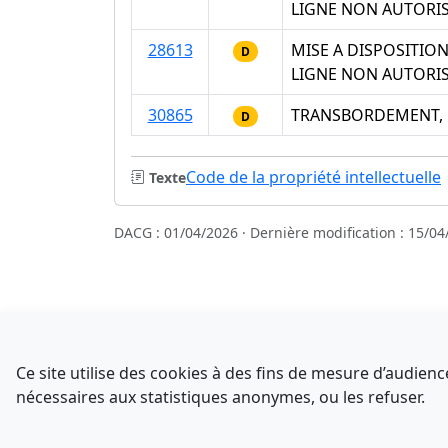
LIGNE NON AUTORI
28613
MISE A DISPOSITI
D
LIGNE NON AUTORI
30865
TRANSBORDEMENT, 
D
Code de la propriété intellectuelle
Texte
DACG : 01/04/2026 · Dernière modification : 15/04
Sources
NATINFo
Ce site utilise des cookies à des fins de mesure d’audie
data.gouv.fr
nécessaires aux statistiques anonymes, ou les refuser.
Comment avez-vous découvert NATINFo ?
Legifrance - API
Une courte réponse suffit (500 caractères max).