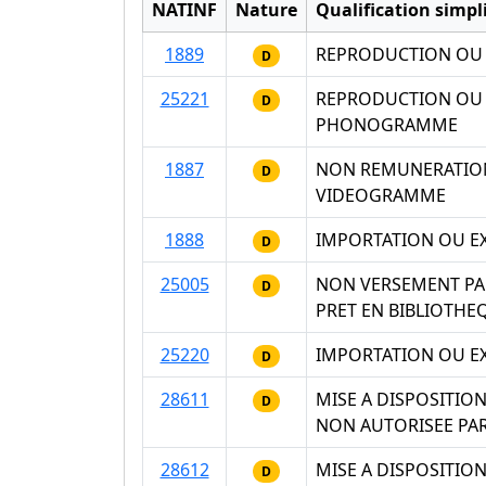
NATINF
Nature
Qualification simpli
1889
REPRODUCTION OU
D
25221
REPRODUCTION OU 
D
PHONOGRAMME
1887
NON REMUNERATION
D
VIDEOGRAMME
1888
IMPORTATION OU E
D
25005
NON VERSEMENT PAR
D
PRET EN BIBLIOTHE
25220
IMPORTATION OU E
D
28611
MISE A DISPOSITIO
D
NON AUTORISEE PAR 
28612
MISE A DISPOSITI
D