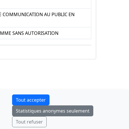
E COMMUNICATION AU PUBLIC EN
MME SANS AUTORISATION
Contact
Tout accepter
F-Droid
·
App Store
·
Google Play
·
Linux
Statistiques anonymes seulement
Tchap
Envoyer
Ignorer
Tout refuser
© 2026
retiolus
— NATINFo
Code source sous licence GPL v3+