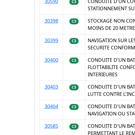
30590
CONDUITE D'UN CO
C3
STATIONNEMENT SUR
30398
STOCKAGE NON CONF
C3
MOINS DE 20 METRE
30399
NAVIGATION SUR LE
C3
SECURITE CONFORM
30400
CONDUITE D'UN BAT
C3
FLOTTABILITE CON
INTERIEURES
30403
CONDUITE D'UN BA
C3
LUTTE CONTRE L'IN
30404
CONDUITE D'UN BAT
C3
NAVIGATION OU STA
30585
CONDUITE D'UN BAT
C3
PERMETTANT LE REM