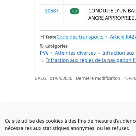
30587
CONDUITE D'UN BAT
C3
ANCRE APPROPRIEE 
Code des transports
Article R42
Texte
Catégories
PVe
Atteintes diverses
Infraction aux 
Infraction aux règles de la navigation f
DACG : 01/04/2026 · Dernière modification : 15/04
Sources
NATINFo
Ce site utilise des cookies à des fins de mesure d’audie
data.gouv.fr
nécessaires aux statistiques anonymes, ou les refuser.
Comment avez-vous découvert NATINFo ?
Legifrance - API