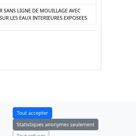
R SANS LIGNE DE MOUILLAGE AVEC
SUR LES EAUX INTERIEURES EXPOSEES
Contact
Tout accepter
F-Droid
·
App Store
·
Google Play
·
Linux
Statistiques anonymes seulement
Tchap
Envoyer
Ignorer