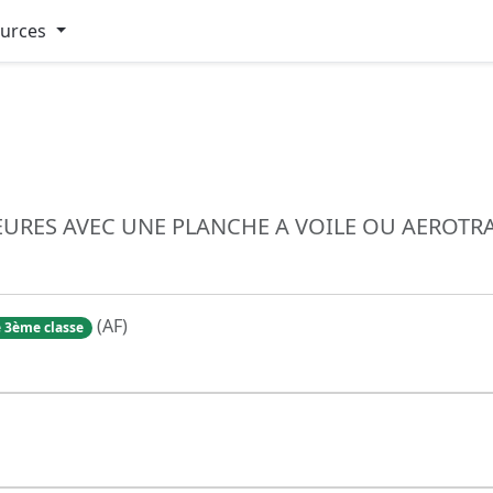
ources
IEURES AVEC UNE PLANCHE A VOILE OU AEROT
(AF)
 3ème classe