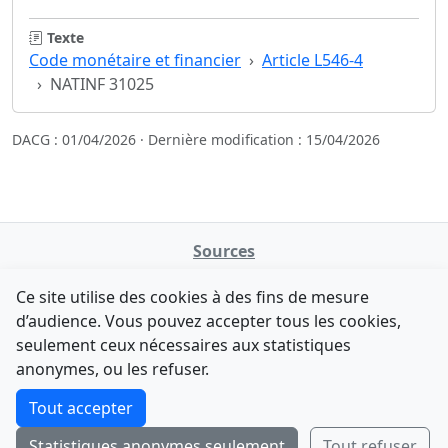
Texte
Code monétaire et financier
Article L546-4
NATINF 31025
DACG : 01/04/2026 · Dernière modification : 15/04/2026
Sources
NATINFo
Ce site utilise des cookies à des fins de mesure
data.gouv.fr
d’audience. Vous pouvez accepter tous les cookies,
Legifrance - API
seulement ceux nécessaires aux statistiques
Comment avez-vous découvert NATINFo ?
Contact
anonymes, ou les refuser.
Une courte réponse suffit (500 caractères max).
F-Droid
·
App Store
·
Google Play
·
Linux
Tout accepter
Tchap
Statistiques anonymes seulement
Tout refuser