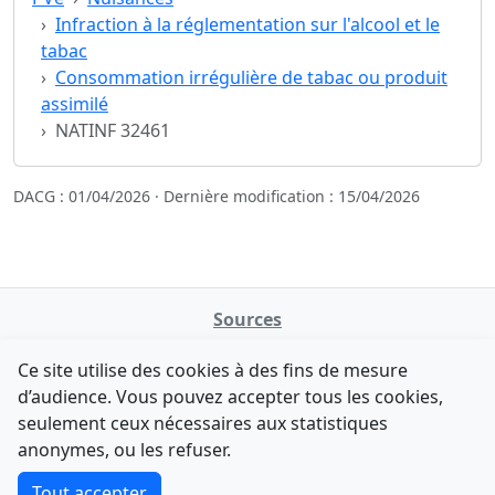
Infraction à la réglementation sur l'alcool et le
tabac
Consommation irrégulière de tabac ou produit
assimilé
NATINF 32461
DACG : 01/04/2026 · Dernière modification : 15/04/2026
Sources
NATINFo
Ce site utilise des cookies à des fins de mesure
data.gouv.fr
d’audience. Vous pouvez accepter tous les cookies,
Legifrance - API
seulement ceux nécessaires aux statistiques
Comment avez-vous découvert NATINFo ?
Contact
anonymes, ou les refuser.
Une courte réponse suffit (500 caractères max).
F-Droid
·
App Store
·
Google Play
·
Linux
Tout accepter