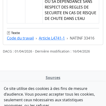
OU SA DEPENDANCE SANS
RESPECT DES REGLES DE
SECURITE EN CAS DE RISQUE
DE CHUTE DANS L'EAU
Texte
Code du travail
Article L4741-1
NATINF 33416
DACG : 01/04/2026 · Dernière modification : 16/04/2026
Sources
NATINFo
Ce site utilise des cookies à des fins de mesure
data.gouv.fr
d’audience. Vous pouvez accepter tous les cookies,
Legifrance - API
seulement ceux nécessaires aux statistiques
Comment avez-vous découvert NATINFo ?
Contact
anonymes, ou les refuser.