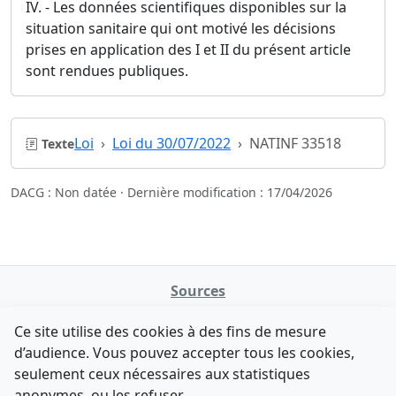
IV. - Les données scientifiques disponibles sur la
situation sanitaire qui ont motivé les décisions
prises en application des I et II du présent article
sont rendues publiques.
Loi
Loi du 30/07/2022
NATINF 33518
Texte
DACG : Non datée · Dernière modification : 17/04/2026
Sources
NATINFo
Ce site utilise des cookies à des fins de mesure
data.gouv.fr
d’audience. Vous pouvez accepter tous les cookies,
Legifrance - API
seulement ceux nécessaires aux statistiques
Comment avez-vous découvert NATINFo ?
Contact
anonymes, ou les refuser.