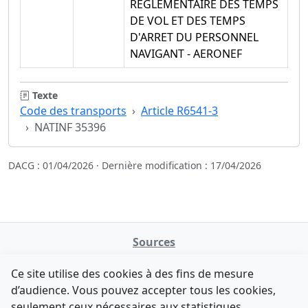
REGLEMENTAIRE DES TEMPS
DE VOL ET DES TEMPS
D'ARRET DU PERSONNEL
NAVIGANT - AERONEF
Texte
Code des transports
Article R6541-3
NATINF 35396
DACG : 01/04/2026 · Dernière modification : 17/04/2026
Sources
NATINFo
Ce site utilise des cookies à des fins de mesure
data.gouv.fr
d’audience. Vous pouvez accepter tous les cookies,
Legifrance - API
seulement ceux nécessaires aux statistiques