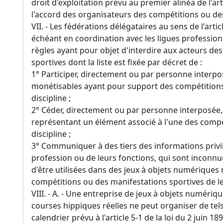
droit d'exploitation prévu au premier alinéa de l'ar
l'accord des organisateurs des compétitions ou de
VII. - Les fédérations délégataires au sens de l'arti
échéant en coordination avec les ligues professionn
règles ayant pour objet d'interdire aux acteurs de
sportives dont la liste est fixée par décret de :
1° Participer, directement ou par personne interpo
monétisables ayant pour support des compétitions
discipline ;
2° Céder, directement ou par personne interposée
représentant un élément associé à l'une des compé
discipline ;
3° Communiquer à des tiers des informations privil
profession ou de leurs fonctions, qui sont inconnu
d'être utilisées dans des jeux à objets numérique
compétitions ou des manifestations sportives de leu
VIII. - A. - Une entreprise de jeux à objets numér
courses hippiques réelles ne peut organiser de tels
calendrier prévu à l'article 5-1 de la loi du 2 juin 