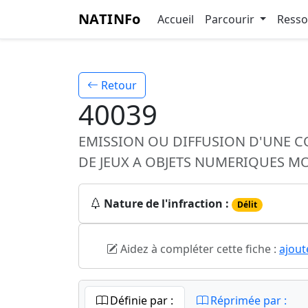
NATINFo
Accueil
Parcourir
Ress
Retour
40039
EMISSION OU DIFFUSION D'UNE 
DE JEUX A OBJETS NUMERIQUES M
Nature de l'infraction :
Délit
Aidez à compléter cette fiche :
ajout
Définie par :
Réprimée par :