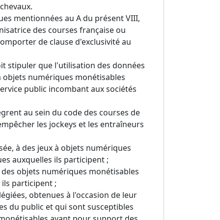
 chevaux.
ques mentionnées au A du présent VIII,
anisatrice des courses française ou
omporter de clause d'exclusivité au
t stipuler que l'utilisation des données
 à objets numériques monétisables
service public incombant aux sociétés
tègrent au sein du code des courses de
'empêcher les jockeys et les entraîneurs
sée, à des jeux à objets numériques
s auxquelles ils participent ;
, des objets numériques monétisables
ls participent ;
égiées, obtenues à l'occasion de leur
es du public et qui sont susceptibles
s monétisables ayant pour support des