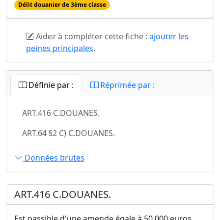
Délit douanier de 3ème classe
Aidez à compléter cette fiche :
ajouter les
peines principales
.
Définie par :
Réprimée par :
ART.416 C.DOUANES.
ART.64 §2 C) C.DOUANES.
Données brutes
ART.416 C.DOUANES.
Est passible d'une amende égale à 50 000 euros,