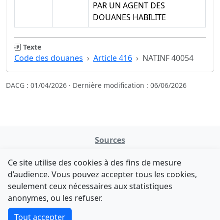
PAR UN AGENT DES
DOUANES HABILITE
Texte
Code des douanes
Article 416
NATINF 40054
DACG : 01/04/2026 · Dernière modification : 06/06/2026
Sources
NATINFo
Ce site utilise des cookies à des fins de mesure
data.gouv.fr
d’audience. Vous pouvez accepter tous les cookies,
Legifrance - API
seulement ceux nécessaires aux statistiques
Comment avez-vous découvert NATINFo ?
Contact
anonymes, ou les refuser.
Une courte réponse suffit (500 caractères max).
F-Droid
·
App Store
·
Google Play
·
Linux
Tout accepter