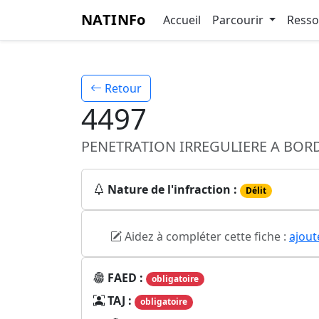
NATINFo
Accueil
Parcourir
Ress
Retour
4497
PENETRATION IRREGULIERE A BOR
Nature de l'infraction :
Délit
Aidez à compléter cette fiche :
ajout
FAED :
obligatoire
TAJ :
obligatoire