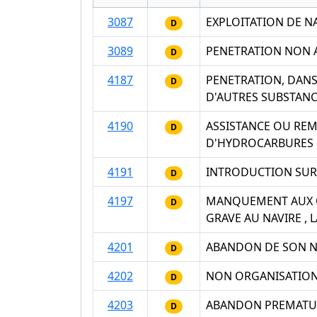
3087
EXPLOITATION DE N
D
3089
PENETRATION NON A
D
4187
PENETRATION, DANS
D
D'AUTRES SUBSTAN
4190
ASSISTANCE OU REM
D
D'HYDROCARBURES 
4191
INTRODUCTION SUR
D
4197
MANQUEMENT AUX O
D
GRAVE AU NAVIRE ,
4201
ABANDON DE SON NAV
D
4202
NON ORGANISATION 
D
4203
ABANDON PREMATURE
D