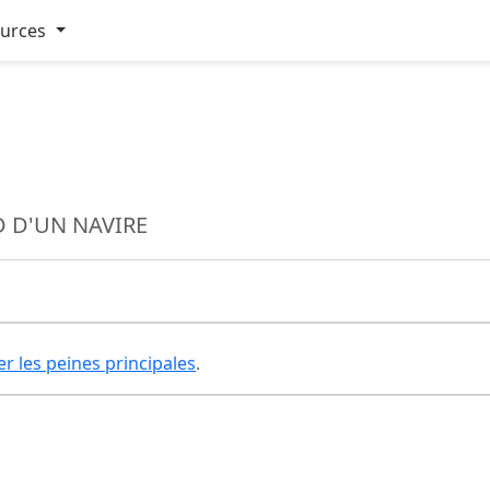
ources
D D'UN NAVIRE
er les peines principales
.