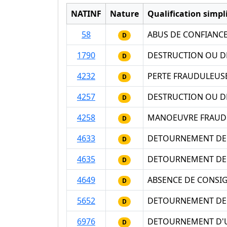
NATINF
Nature
Qualification simpli
58
ABUS DE CONFIANC
D
1790
DESTRUCTION OU DE
D
4232
PERTE FRAUDULEUSE
D
4257
DESTRUCTION OU D
D
4258
MANOEUVRE FRAUDUL
D
4633
DETOURNEMENT DE 
D
4635
DETOURNEMENT DE F
D
4649
ABSENCE DE CONSI
D
5652
DETOURNEMENT DE S
D
6976
DETOURNEMENT D'U
D